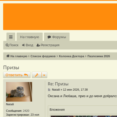
Регистрация
На главную
Форумы
с
Поиск
Вход
Р
е
г
и
с
т
р
а
ц
и
я
ы
На главную
Список форумов
Колонка Доктора
Пазлозима 2026
лк
Призы
и
Ответить
О
т
в
е
т
и
т
ь
Re: Призы
С
Natali
»
12 июн 2026, 17:38
о
Оксана и Любаша, приз и до меня добралс
о
б
Natali
щ
е
Вложения
Сообщения:
2420
н
Зарегистрирован:
23 ноя
и