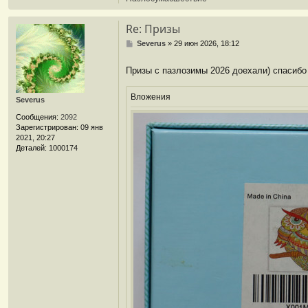
Re: Призы
С
Severus
»
29 июн 2026, 18:12
о
о
Призы с пазлозимы 2026 доехали) спасиб
б
щ
е
Вложения
Severus
н
и
Сообщения:
2092
е
Зарегистрирован:
09 янв
2021, 20:27
Деталей:
1000174