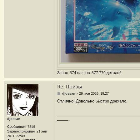
Запас: 574 пазлов, 877 770 деталей
Re: Призы
С
djossan
»
29 июн 2026, 19:27
о
Отлично! Довольно быстро доехало.
о
б
щ
е
djossan
———
н
и
Сообщения:
7316
е
Зарегистрирован:
21 янв
2011, 22:40