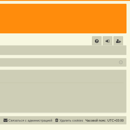
С
FA
хо
е
г
Q
д
и
с
т
р
а
ц
и
я
С
в
я
з
а
т
ь
с
я
с
а
д
м
и
н
и
с
т
р
а
ц
и
е
й
Удалить cookies
Часовой пояс:
UTC+03:00