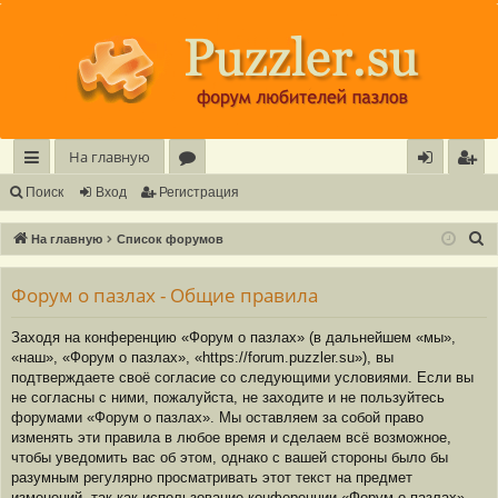
Регистрация
На главную
с
о
хо
е
г
Поиск
Вход
Р
е
г
и
с
т
р
а
ц
и
я
ы
ру
д
и
с
П
На главную
Список форумов
лк
м
т
р
о
и
Форум о пазлах - Общие правила
и
ы
а
ц
с
и
я
Заходя на конференцию «Форум о пазлах» (в дальнейшем «мы»,
к
«наш», «Форум о пазлах», «https://forum.puzzler.su»), вы
подтверждаете своё согласие со следующими условиями. Если вы
не согласны с ними, пожалуйста, не заходите и не пользуйтесь
форумами «Форум о пазлах». Мы оставляем за собой право
изменять эти правила в любое время и сделаем всё возможное,
чтобы уведомить вас об этом, однако с вашей стороны было бы
разумным регулярно просматривать этот текст на предмет
изменений, так как использование конференции «Форум о пазлах»