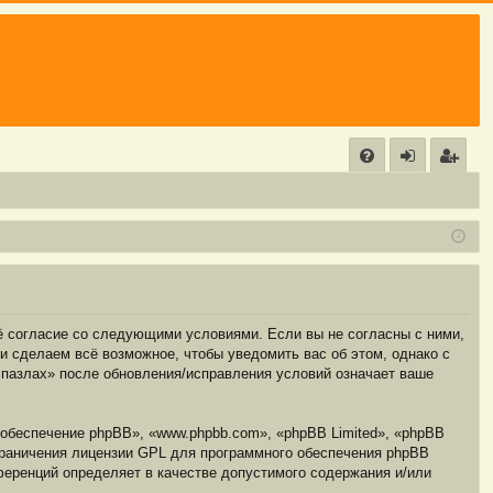
С
FA
хо
е
г
Q
д
и
с
т
р
а
ц
и
я
оё согласие со следующими условиями. Если вы не согласны с ними,
и сделаем всё возможное, чтобы уведомить вас об этом, однако с
 пазлах» после обновления/исправления условий означает ваше
обеспечение phpBB», «www.phpbb.com», «phpBB Limited», «phpBB
граничения лицензии GPL для программного обеспечения phpBB
нференций определяет в качестве допустимого содержания и/или