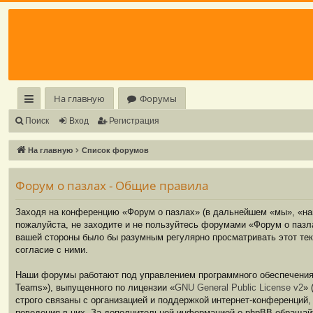
Регистрация
На главную
Форумы
с
Поиск
Вход
Р
е
г
и
с
т
р
а
ц
и
я
ы
На главную
Список форумов
лк
Форум о пазлах - Общие правила
и
Заходя на конференцию «Форум о пазлах» (в дальнейшем «мы», «наш»
пожалуйста, не заходите и не пользуйтесь форумами «Форум о пазла
вашей стороны было бы разумным регулярно просматривать этот тек
согласие с ними.
Наши форумы работают под управлением программного обеспечения 
Teams»), выпущенного по лицензии «
GNU General Public License v2
» 
строго связаны с организацией и поддержкой интернет-конференций,
поведения в них. За дополнительной информацией о phpBB обращай