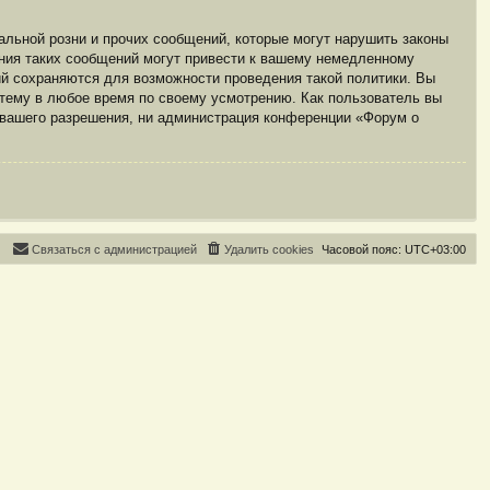
льной розни и прочих сообщений, которые могут нарушить законы
ния таких сообщений могут привести к вашему немедленному
ий сохраняются для возможности проведения такой политики. Вы
 тему в любое время по своему усмотрению. Как пользователь вы
з вашего разрешения, ни администрация конференции «Форум о
С
в
я
з
а
т
ь
с
я
с
а
д
м
и
н
и
с
т
р
а
ц
и
е
й
Удалить cookies
Часовой пояс:
UTC+03:00