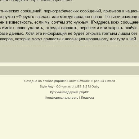
нических сообщений, порнографических сообщений, призывов к национа
я форумов «Форум о пазлах» или международное право. Попытки размеще
ен в известность, если мы сочтём это нужным. IP-адреса всех сообщен
 имеют право удалить, отредактировать, перенести или закрыть любую
 базе данных. Хотя эта информация не будет открыта третьим лицам бе
хакеров, которые могут привести к несанкционированному доступу к ней.
Создано на основе
phpBB
® Forum Software © phpBB Limited
Style
Arty
- Обновить phpBB 3.2 MrGaby
Русская поддержка phpBB
Конфиденциальность
|
Правила