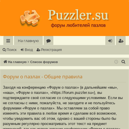
Регистрация
На главную
с
о
хо
е
г
Поиск
Вход
Р
е
г
и
с
т
р
а
ц
и
я
ы
ру
д
и
с
П
На главную
Список форумов
лк
м
т
р
о
и
Форум о пазлах - Общие правила
и
ы
а
ц
с
и
я
Заходя на конференцию «Форум о пазлах» (в дальнейшем «мы»,
к
«наш», «Форум о пазлах», «https://forum.puzzler.su»), вы
подтверждаете своё согласие со следующими условиями. Если вы
не согласны с ними, пожалуйста, не заходите и не пользуйтесь
форумами «Форум о пазлах». Мы оставляем за собой право
изменять эти правила в любое время и сделаем всё возможное,
чтобы уведомить вас об этом, однако с вашей стороны было бы
разумным регулярно просматривать этот текст на предмет
изменений, так как использование конференции «Форум о пазлах»