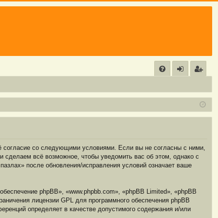
С
FA
хо
е
г
Q
д
и
с
т
р
а
ц
и
я
оё согласие со следующими условиями. Если вы не согласны с ними,
и сделаем всё возможное, чтобы уведомить вас об этом, однако с
 пазлах» после обновления/исправления условий означает ваше
обеспечение phpBB», «www.phpbb.com», «phpBB Limited», «phpBB
граничения лицензии GPL для программного обеспечения phpBB
нференций определяет в качестве допустимого содержания и/или