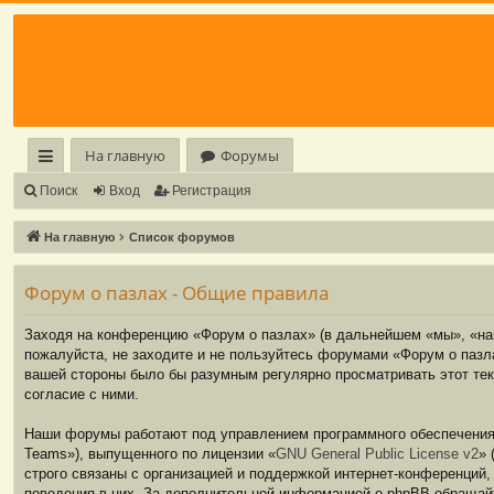
Регистрация
На главную
Форумы
с
Поиск
Вход
Р
е
г
и
с
т
р
а
ц
и
я
ы
На главную
Список форумов
лк
Форум о пазлах - Общие правила
и
Заходя на конференцию «Форум о пазлах» (в дальнейшем «мы», «наш»
пожалуйста, не заходите и не пользуйтесь форумами «Форум о пазла
вашей стороны было бы разумным регулярно просматривать этот тек
согласие с ними.
Наши форумы работают под управлением программного обеспечения 
Teams»), выпущенного по лицензии «
GNU General Public License v2
» 
строго связаны с организацией и поддержкой интернет-конференций,
поведения в них. За дополнительной информацией о phpBB обращай