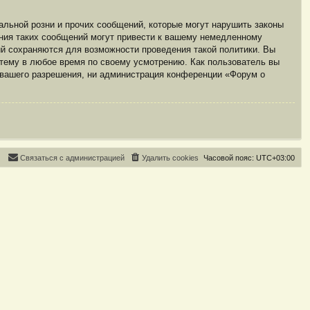
льной розни и прочих сообщений, которые могут нарушить законы
ния таких сообщений могут привести к вашему немедленному
ий сохраняются для возможности проведения такой политики. Вы
 тему в любое время по своему усмотрению. Как пользователь вы
з вашего разрешения, ни администрация конференции «Форум о
С
в
я
з
а
т
ь
с
я
с
а
д
м
и
н
и
с
т
р
а
ц
и
е
й
Удалить cookies
Часовой пояс:
UTC+03:00