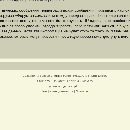
нических сообщений, порнографических сообщений, призывов к национа
я форумов «Форум о пазлах» или международное право. Попытки размеще
ен в известность, если мы сочтём это нужным. IP-адреса всех сообщен
 имеют право удалить, отредактировать, перенести или закрыть любую
 базе данных. Хотя эта информация не будет открыта третьим лицам бе
хакеров, которые могут привести к несанкционированному доступу к ней.
Создано на основе
phpBB
® Forum Software © phpBB Limited
Style
Arty
- Обновить phpBB 3.2 MrGaby
Русская поддержка phpBB
Конфиденциальность
|
Правила