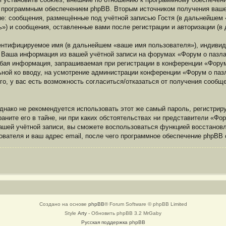
о программным обеспечением phpBB. Вторым источником получения ваш
е: сообщения, размещённые под учётной записью Гостя (в дальнейшем «
») и сообщения, оставленные вами после регистрации и авторизации (
дентифицируемое имя (в дальнейшем «ваше имя пользователя»), индиви
). Ваша информация из вашей учётной записи на форумах «Форум о пазл
ая информация, запрашиваемая при регистрации в конференции «Форум 
льной ко вводу, на усмотрение администрации конференции «Форум о паз
го, у вас есть возможность согласиться/отказаться от получения сооб
ако не рекомендуется использовать этот же самый пароль, регистриру
ните его в тайне, ни при каких обстоятельствах ни представители «Фору
вашей учётной записи, вы сможете воспользоваться функцией восстано
вателя и ваш адрес email, после чего программное обеспечение phpBB 
Создано на основе
phpBB
® Forum Software © phpBB Limited
Style
Arty
- Обновить phpBB 3.2 MrGaby
Русская поддержка phpBB