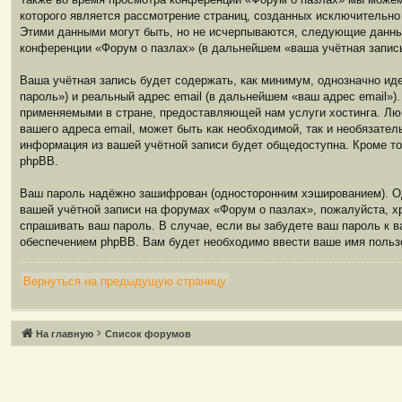
которого является рассмотрение страниц, созданных исключительн
Этими данными могут быть, но не исчерпываются, следующие данны
конференции «Форум о пазлах» (в дальнейшем «ваша учётная запись
Ваша учётная запись будет содержать, как минимум, однозначно и
пароль») и реальный адрес email (в дальнейшем «ваш адрес email»
применяемыми в стране, предоставляющей нам услуги хостинга. Люб
вашего адреса email, может быть как необходимой, так и необязате
информация из вашей учётной записи будет общедоступна. Кроме то
phpBB.
Ваш пароль надёжно зашифрован (односторонним хэшированием). Одн
вашей учётной записи на форумах «Форум о пазлах», пожалуйста, хра
спрашивать ваш пароль. В случае, если вы забудете ваш пароль к 
обеспечением phpBB. Вам будет необходимо ввести ваше имя пользо
Вернуться на предыдущую страницу
Связаться с
На главную
Список форумов
администрацией