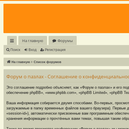
Регистрация
На главную
Форумы
с
Поиск
Вход
Р
е
г
и
с
т
р
а
ц
и
я
ы
На главную
Список форумов
лк
Форум о пазлах - Соглашение о конфиденциально
и
Это соглашение подробно объясняет, как «Форум о пазлах» и его под
обеспечение phpBB», «www.phpbb.com», «phpBB Limited», «phpBB T
Ваша информация собирается двумя способами. Во-первых, просмот
загружаемые в папку временных файлов вашего браузера). Первые д
«session-id»), автоматически присвоенные вам программным обеспеч
хранения информации о прочтённых вами темах, повышая таким обр
Также во время просмотра конференции «Форум о пазлах» мы можем 