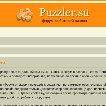
сти
разделения (в дальнейшем «мы», «наш», «Форум о пазлах», «https://for
eams») используют информацию, полученную во время любой из ваших п
р «Форум о пазлах» приведёт к созданию программным обеспечением p
ве cookie содержат только идентификатор пользователя (в дальнейшем 
ением phpBB. Третья cookie будет создана после просмотра одной из т
азом удобство работы с форумами.
установить cookies, внешние по отношению к программному обеспечени