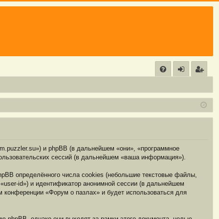
С
FA
хо
е
г
Q
д
и
с
т
р
а
ц
и
я
um.puzzler.su») и phpBB (в дальнейшем «они», «программное
ользовательских сессий (в дальнейшем «ваша информация»).
hpBB определённого числа cookies (небольшие текстовые файлы,
«user-id») и идентификатор анонимной сессии (в дальнейшем
ем конференции «Форум о пазлах» и будет использоваться для
ю phpBB, однако они выходят за рамки этого документа, целью