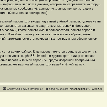
ей информации являются данные, которые вы отправляете на форум.
анонимные сообщения»), данные, указанные при регистрации в
в дальнейшем «ваши сообщения»).
дуальный пароль для входа под вашей учётной записью (далее «ваш
ах» охраняется законами о защите компьютерной информации,
о пазлах», кроме вашего имени пользователя, вашего пароля и
лах». В любом случае у вас есть возможность выбрать, какая
щений, автоматически сгенерированных программным обеспечением
ясь на других сайтах. Ваш пароль является средством доступа к
м о пазлах», ни phpBB Limited, ни другое третье лицо не вправе
вления пароля «Забыли пароль?», предусмотренной программным
сгенерирует вам новый пароль для вашей учётной записи.
С
в
я
з
а
т
ь
с
я
с
а
д
м
и
н
и
с
т
р
а
ц
и
е
й
Удалить cookies
Часовой пояс:
UTC+03:00