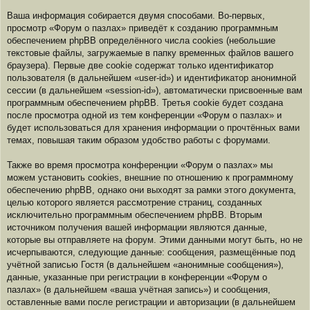
Ваша информация собирается двумя способами. Во-первых,
просмотр «Форум о пазлах» приведёт к созданию программным
обеспечением phpBB определённого числа cookies (небольшие
текстовые файлы, загружаемые в папку временных файлов вашего
браузера). Первые две cookie содержат только идентификатор
пользователя (в дальнейшем «user-id») и идентификатор анонимной
сессии (в дальнейшем «session-id»), автоматически присвоенные вам
программным обеспечением phpBB. Третья cookie будет создана
после просмотра одной из тем конференции «Форум о пазлах» и
будет использоваться для хранения информации о прочтённых вами
темах, повышая таким образом удобство работы с форумами.
Также во время просмотра конференции «Форум о пазлах» мы
можем установить cookies, внешние по отношению к программному
обеспечению phpBB, однако они выходят за рамки этого документа,
целью которого является рассмотрение страниц, созданных
исключительно программным обеспечением phpBB. Вторым
источником получения вашей информации являются данные,
которые вы отправляете на форум. Этими данными могут быть, но не
исчерпываются, следующие данные: сообщения, размещённые под
учётной записью Гостя (в дальнейшем «анонимные сообщения»),
данные, указанные при регистрации в конференции «Форум о
пазлах» (в дальнейшем «ваша учётная запись») и сообщения,
оставленные вами после регистрации и авторизации (в дальнейшем