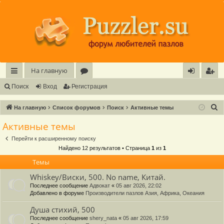
Регистрация
На главную
с
о
хо
е
г
Поиск
Вход
Р
е
г
и
с
т
р
а
ц
и
я
ы
ру
д
и
с
П
На главную
Список форумов
Поиск
Активные темы
лк
м
т
р
о
Активные темы
и
и
ы
а
ц
Перейти к расширенному поиску
с
и
я
Найдено 12 результатов • Страница
1
из
1
к
Темы
Whiskey/Виски, 500. No name, Китай.
Последнее сообщение
Адвокат
«
05 авг 2026, 22:02
Добавлено в форуме
Производители пазлов Азия, Африка, Океания
Душа стихий, 500
Последнее сообщение
shery_nata
«
05 авг 2026, 17:59