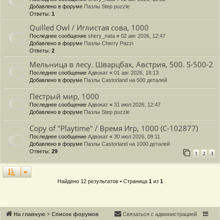
Добавлено в форуме
Пазлы Step puzzle
Ответы:
1
Quilled Owl / Иглистая сова, 1000
Последнее сообщение
shery_nata
«
02 авг 2026, 12:47
Добавлено в форуме
Пазлы Cherry Pazzi
Ответы:
2
Мельница в лесу. Шварцбах, Австрия, 500. S-500-2
Последнее сообщение
Адвокат
«
01 авг 2026, 18:13
Добавлено в форуме
Пазлы Castorland на 500 деталей
Пёстрый мир, 1000
Последнее сообщение
Адвокат
«
31 июл 2026, 12:47
Добавлено в форуме
Пазлы Step puzzle
Copy of "Playtime" / Время Игр, 1000 (C-102877)
Последнее сообщение
Адвокат
«
30 июл 2026, 09:11
Добавлено в форуме
Пазлы Castorland на 1000 деталей
Ответы:
29
1
2
3
Найдено 12 результатов • Страница
1
из
1
Связаться с
На главную
Список форумов
С
в
я
з
а
т
ь
с
я
с
а
д
м
и
н
и
с
т
р
а
ц
и
е
й