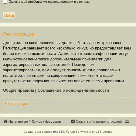
Скрыть моё пребывание на конференции в этот раз
Р
е
г
и
с
т
р
а
ц
и
я
Для входа на конференцию вы должны быть зарегистрированы.
Регистрация занимает всего несколько минут, но предоставляет вам
более широкие возможности. Администратором конференции могут
быть установлены также дополнительные привилегии для
зарегистрированных пользователей. Прежде чем
зарегистрироваться, вам следует ознакомиться с правилами и
политикой, принятыми на конференции. Помните, что ваше
присутствие на форумах означает согласие со всеми правилами.
Общие правила
|
Соглашение о конфиденциальности
Р
е
г
и
с
т
р
а
ц
и
я
Связаться с
На главную
Список форумов
С
в
я
з
а
т
ь
с
я
с
а
д
м
и
н
и
с
т
р
а
ц
и
е
й
администрацией
Создано на основе
phpBB
® Forum Software © phpBB Limited