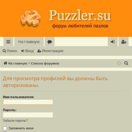
Регистрация
На главную
с
о
хо
е
г
Поиск
Вход
Р
е
г
и
с
т
р
а
ц
и
я
ы
ру
д
и
с
П
На главную
Список форумов
лк
м
т
р
о
и
Для просмотра профилей вы должны быть
и
ы
а
ц
с
авторизованы.
и
я
к
Имя пользователя:
Пароль:
Забыли пароль?
Запомнить меня