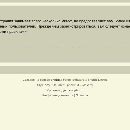
трация занимает всего несколько минут, но предоставляет вам более 
ных пользователей. Прежде чем зарегистрироваться, вам следует озна
семи правилами.
Создано на основе
phpBB
® Forum Software © phpBB Limited
Style
Arty
- Обновить phpBB 3.2 MrGaby
Русская поддержка phpBB
Конфиденциальность
|
Правила