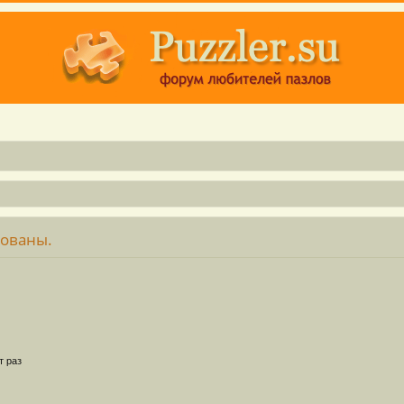
зованы.
т раз