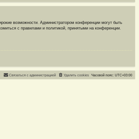
широкие возможности. Администратором конференции могут быть
комиться с правилами и политикой, принятыми на конференции.
С
в
я
з
а
т
ь
с
я
с
а
д
м
и
н
и
с
т
р
а
ц
и
е
й
Удалить cookies
Часовой пояс:
UTC+03:00