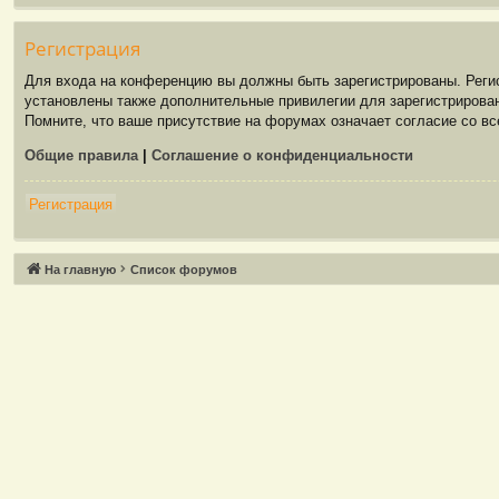
Р
е
г
и
с
т
р
а
ц
и
я
Для входа на конференцию вы должны быть зарегистрированы. Регис
установлены также дополнительные привилегии для зарегистрирован
Помните, что ваше присутствие на форумах означает согласие со в
Общие правила
|
Соглашение о конфиденциальности
Р
е
г
и
с
т
р
а
ц
и
я
Связаться с
На главную
Список форумов
администрацией