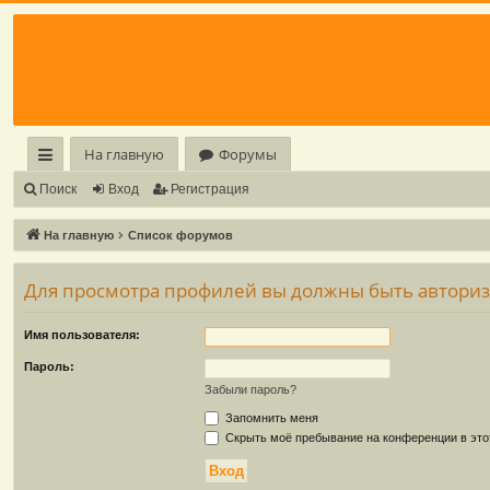
Регистрация
На главную
Форумы
с
Поиск
Вход
Р
е
г
и
с
т
р
а
ц
и
я
ы
На главную
Список форумов
лк
Для просмотра профилей вы должны быть автори
и
Имя пользователя:
Пароль:
Забыли пароль?
Запомнить меня
Скрыть моё пребывание на конференции в это