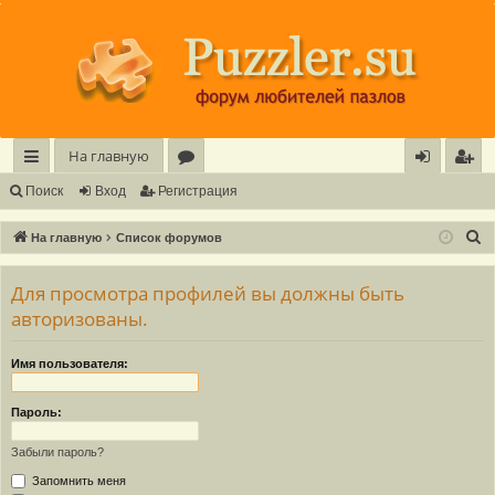
Регистрация
На главную
с
о
хо
е
г
Поиск
Вход
Р
е
г
и
с
т
р
а
ц
и
я
ы
ру
д
и
с
П
На главную
Список форумов
лк
м
т
р
о
и
Для просмотра профилей вы должны быть
и
ы
а
ц
с
авторизованы.
и
я
к
Имя пользователя:
Пароль:
Забыли пароль?
Запомнить меня