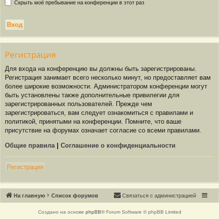
Скрыть моё пребывание на конференции в этот раз
Р
е
г
и
с
т
р
а
ц
и
я
Для входа на конференцию вы должны быть зарегистрированы.
Регистрация занимает всего несколько минут, но предоставляет вам
более широкие возможности. Администратором конференции могут
быть установлены также дополнительные привилегии для
зарегистрированных пользователей. Прежде чем
зарегистрироваться, вам следует ознакомиться с правилами и
политикой, принятыми на конференции. Помните, что ваше
присутствие на форумах означает согласие со всеми правилами.
Общие правила
|
Соглашение о конфиденциальности
Р
е
г
и
с
т
р
а
ц
и
я
Связаться с
На главную
Список форумов
С
в
я
з
а
т
ь
с
я
с
а
д
м
и
н
и
с
т
р
а
ц
и
е
й
администрацией
Создано на основе
phpBB
® Forum Software © phpBB Limited