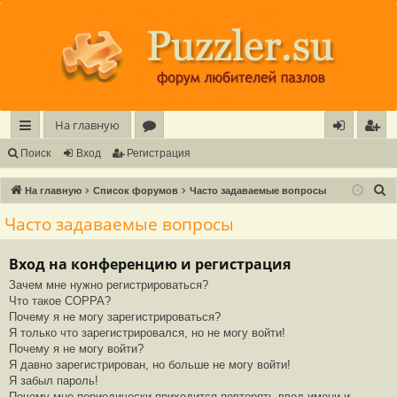
Регистрация
На главную
с
о
хо
е
г
Поиск
Вход
Р
е
г
и
с
т
р
а
ц
и
я
ы
ру
д
и
с
П
На главную
Список форумов
Часто задаваемые вопросы
лк
м
т
р
о
Часто задаваемые вопросы
и
и
ы
а
ц
с
Вход на конференцию и регистрация
и
я
к
Зачем мне нужно регистрироваться?
Что такое COPPA?
Почему я не могу зарегистрироваться?
Я только что зарегистрировался, но не могу войти!
Почему я не могу войти?
Я давно зарегистрирован, но больше не могу войти!
Я забыл пароль!
Почему мне периодически приходится повторять ввод имени и